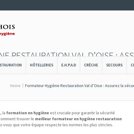
E RESTAURATION VAL D’OISE : AS
S VOTRE ÉTABLISSEMENT
STAURATION
HÔTELLERIES
E.H.P.A.D
CRÈCHE
SECOURS
C
Home
Formateur Hygiène Restauration Val d’Oise : Assurez la sécu
, la
formation en hygiène
est cruciale pour garantir la sécurité
z comment trouver le
meilleur formateur en hygiène restauration
ez-vous que votre équipe respecte les normes les plus strictes.