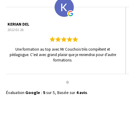
SABRINA SAB
2022-01-26
Formateur au top. Professionnalisme et pedagogie au rendez vous
d'autre
dans la bonne humeur .
Évaluation
Google
:
5
sur 5,
Basée sur
4 avis
.