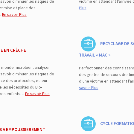
savoir diminuer les risques de
victime en attendant l’arrivé
et mise et place des
Plus
n…
En savoir Plus
RECYCLAGE DE S
E EN CRÈCHE
TRAVAIL « MAC »
u monde microbien, analyser
Perfectionner des connaissanc
savoir diminuer les risques de
des gestes de secours destiné
ace des protocoles, et leur
d’une victime en attendant l’a
 les nécessités du Bio-
savoir Plus
eunes enfants…
En savoir Plus
CYCLE FORMATIO
S A EMPOUSSIEREMENT