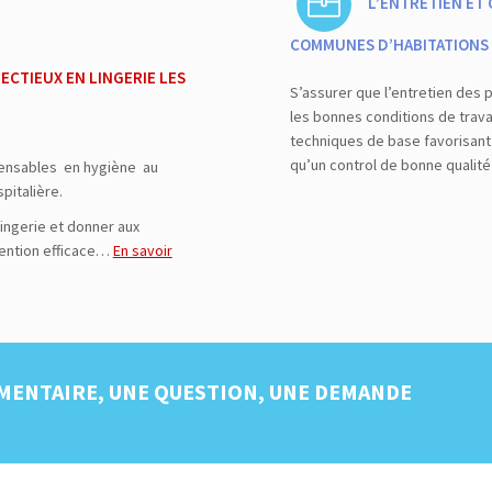
L’ENTRETIEN ET
COMMUNES D’HABITATIONS
ECTIEUX EN LINGERIE LES
S’assurer que l’entretien des
les bonnes conditions de travai
techniques de base favorisant
qu’un control de bonne qualit
pensables en hygiène au
pitalière.
 lingerie et donner aux
ention efficace…
En savoir
MENTAIRE, UNE QUESTION, UNE DEMANDE