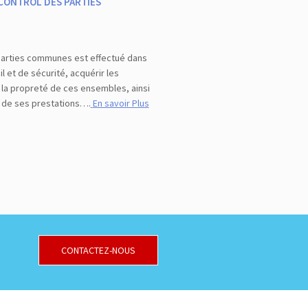
 CONTROL DES PARTIES
 parties communes est effectué dans
l et de sécurité, acquérir les
 la propreté de ces ensembles, ainsi
é de ses prestations….
En savoir Plus
CONTACTEZ-NOUS